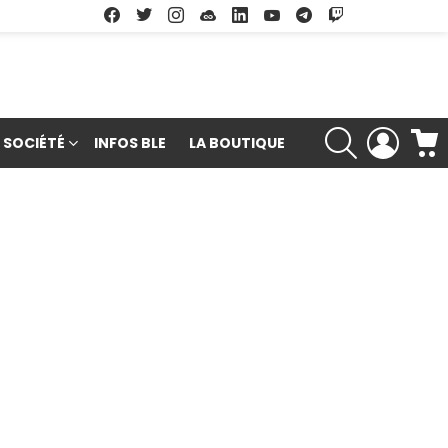
Facebook
Twitter
Instagram
Soundcloud
Linkedin
Youtube
Google Play
App Store
RECHERCHE
LOGIN
SOCIÉTÉ
INFOS BLE
LA BOUTIQUE