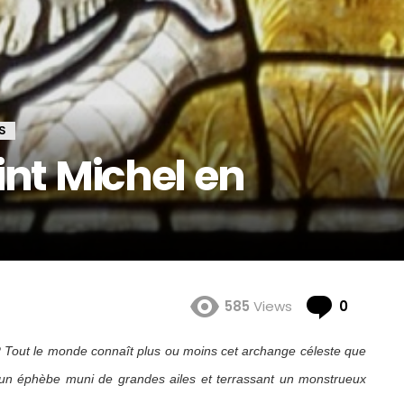
S
int Michel en
Comme
585
Views
0
 ? Tout le monde connaît plus ou moins cet archange céleste que
 d’un éphèbe muni de grandes ailes et terrassant un monstrueux