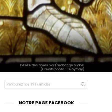
Pesée des âmes par l'archange Michel
(Crédits photo : Selbymay)
Chercher
nts
pour
:
NOTRE PAGE FACEBOOK