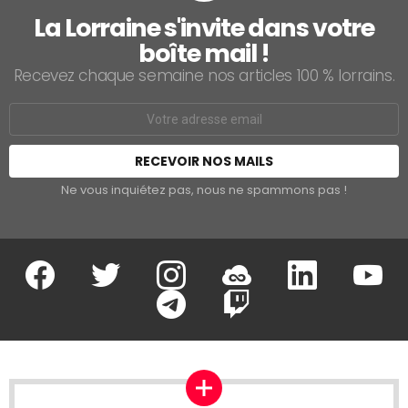
La Lorraine s'invite dans votre
boîte mail !
Recevez chaque semaine nos articles 100 % lorrains.
Email
address:
Ne vous inquiétez pas, nous ne spammons pas !
Facebook
Twitter
Instagram
Soundcloud
Linkedin
Youtu
Google Play
App Store