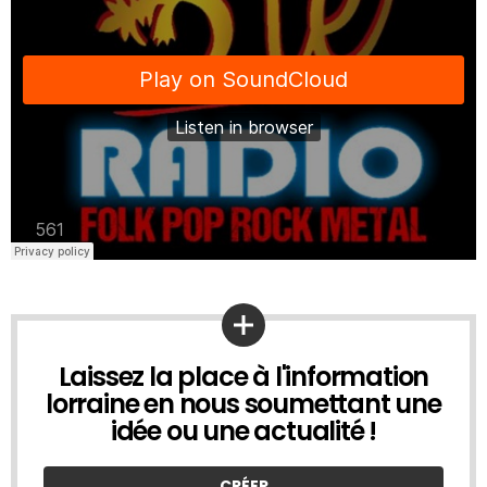
Laissez la place à l'information
UNE
IDÉE
lorraine en nous soumettant une
À
idée ou une actualité !
NOUS
SOUMETTRE
?
CRÉER