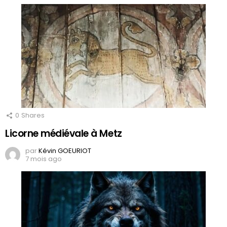
0
Shares
Licorne médiévale à Metz
par
Kévin GOEURIOT
7 mois ago