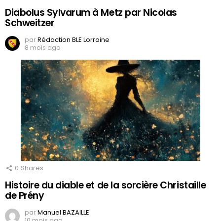
Diabolus Sylvarum à Metz par Nicolas
Schweitzer
par
Rédaction BLE Lorraine
8 mois ago
0
Shares
Histoire du diable et de la sorcière Christaille
de Prény
par
Manuel BAZAILLE
10 mois ago