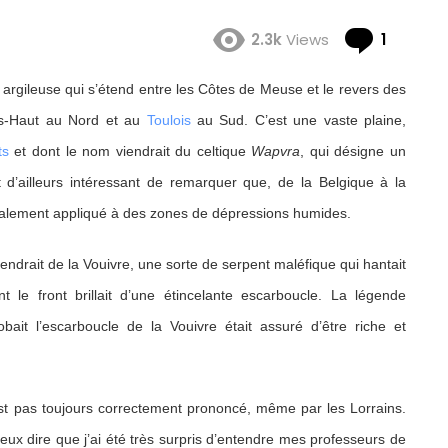
Comme
2.3k
Views
1
argileuse qui s’étend entre les Côtes de Meuse et le revers des
ys-Haut au Nord et au
Toulois
au Sud. C’est une vaste plaine,
ts
et dont le nom viendrait du celtique
Wapvra
, qui désigne un
 d’ailleurs intéressant de remarquer que, de la Belgique à la
ralement appliqué à des zones de dépressions humides.
iendrait de la Vouivre, une sorte de serpent maléfique qui hantait
t le front brillait d’une étincelante escarboucle. La légende
obait l’escarboucle de la Vouivre était assuré d’être riche et
st pas toujours correctement prononcé, même par les Lorrains.
peux dire que j’ai été très surpris d’entendre mes professeurs de