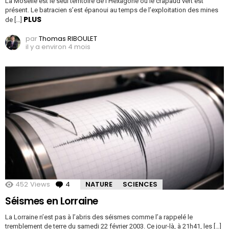
La Moselle est le seul territoire de l’Hexagone où le crapaud vert est
présent. Le batracien s’est épanoui au temps de l’exploitation des mines
PLUS
de […]
par
Thomas RIBOULET
il y a environ 4 mois
452
Views
4
Comments
NATURE
SCIENCES
Séismes en Lorraine
La Lorraine n’est pas à l’abris des séismes comme l’a rappelé le
tremblement de terre du samedi 22 février 2003. Ce jour-là, à 21h41, les […]