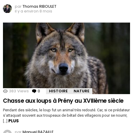
par
Thomas RIBOULET
il y a environ 8 mois
383
Views
0
Comments
HISTOIRE
NATURE
Chasse aux loups à Prény au XVIIIème siècle
Pendant des siècles, le loup fut un animal très redouté. Car, si ce prédateur
s’attaquait souvent aux troupeaux de bétail des villageois pour se nourrir,
PLUS
[…]
par
Manuel BAZAILLE