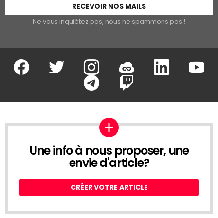
Ne vous inquiétez pas, nous ne spammons pas !
Facebook
Twitter
Instagram
Soundcloud
Linkedin
Youtu
Google Play
App Store
Une info à nous proposer, une
envie d'article?
CRÉER VOTRE ARTICLE