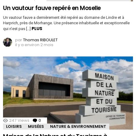
Un vautour fauve repéré en Moselle
Un vautour fauve a dernièrement été repéré au domaine de Lindre et à
Harprich, près de Morhange. Une présence inhabituelle et exceptionnelle
PLUS
qui n’est pas […]
par
Thomas RIBOULET
il y a environ 2 mois
247
Views
0
Comments
LOISIRS
MUSÉES
NATURE & ENVIRONNEMENT