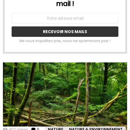
mail !
Email
address:
Ne vous inquiétez pas, nous ne spammons pas !
407
Views
0
Comments
NATURE
NATURE & ENVIRONNEMENT