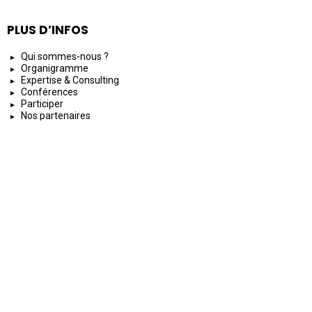
PLUS D’INFOS
Qui sommes-nous ?
Organigramme
Expertise & Consulting
Conférences
Participer
Nos partenaires
NOS AUTRES SITES
BLE Archives
BLE Fondation
BLE Lorraine TV
BLE Radio
GBL FC
SERVICES
Agenda