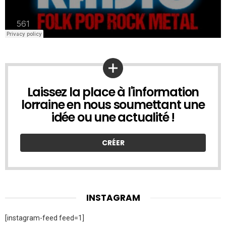
Laissez la place à l'information
UNE
IDÉE
lorraine en nous soumettant une
À
idée ou une actualité !
NOUS
SOUMETTRE
?
CRÉER
INSTAGRAM
[instagram-feed feed=1]