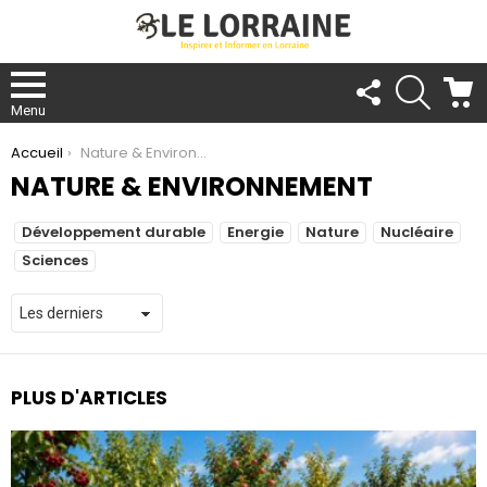
FOLLOW
RECHER
C
US
Menu
You are here:
Accueil
Nature & Environnement
NATURE & ENVIRONNEMENT
SUBTERMS
Développement durable
Energie
Nature
Nucléaire
Sciences
PLUS D'ARTICLES
re