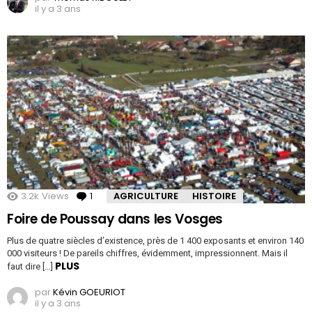
il y a 3 ans
3.2k
Views
1
Comment
AGRICULTURE
HISTOIRE
Foire de Poussay dans les Vosges
Plus de quatre siècles d’existence, près de 1 400 exposants et environ 140
000 visiteurs ! De pareils chiffres, évidemment, impressionnent. Mais il
PLUS
faut dire […]
par
Kévin GOEURIOT
il y a 3 ans