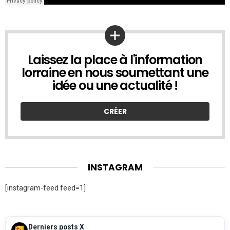
Laissez la place à l'information
UNE
IDÉE
lorraine en nous soumettant une
À
idée ou une actualité !
NOUS
SOUMETTRE
?
CRÉER
INSTAGRAM
[instagram-feed feed=1]
Derniers posts X