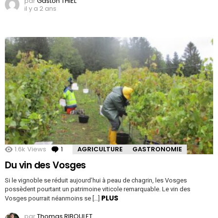
par
Gaston THIEL
il y a 2 ans
1.6k
Views
1
Comment
AGRICULTURE
GASTRONOMIE
Du vin des Vosges
Si le vignoble se réduit aujourd’hui à peau de chagrin, les Vosges
possèdent pourtant un patrimoine viticole remarquable. Le vin des
PLUS
Vosges pourrait néanmoins se […]
par
Thomas RIBOULET