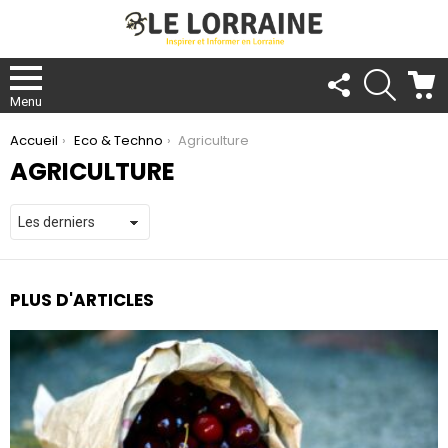
FOLLOW
RECHER
C
US
Menu
You are here:
Accueil
Eco & Techno
Agriculture
AGRICULTURE
PLUS D'ARTICLES
re