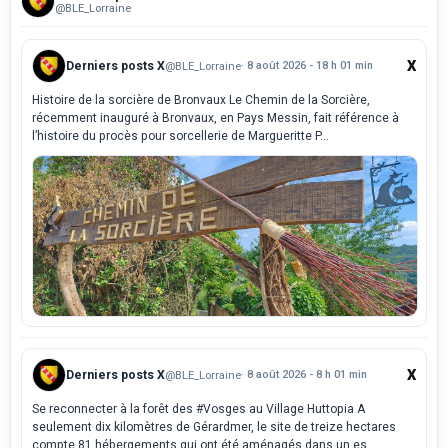
@BLE_Lorraine
X
Derniers posts X
@BLE_Lorraine
· 8 août 2026 - 18 h 01 min
Histoire de la sorcière de Bronvaux Le Chemin de la Sorcière,
récemment inauguré à Bronvaux, en Pays Messin, fait référence à
l’histoire du procès pour sorcellerie de Margueritte P...
X
Derniers posts X
@BLE_Lorraine
· 8 août 2026 - 8 h 01 min
Se reconnecter à la forêt des #Vosges au Village Huttopia A
seulement dix kilomètres de Gérardmer, le site de treize hectares
compte 81 hébergements qui ont été aménagés dans un es...