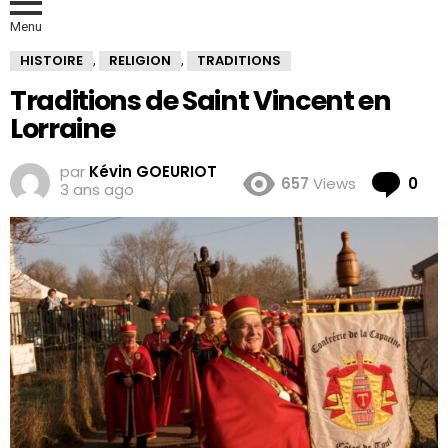
Menu
HISTOIRE
RELIGION
TRADITIONS
,
,
Traditions de Saint Vincent en
Lorraine
par
Kévin GOEURIOT
Co
657
Views
0
3 ans ago