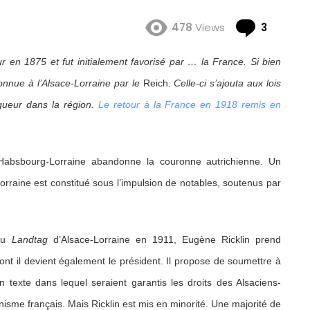
Comme
478
Views
3
ur en 1875 et fut initialement favorisé par … la France. Si bien
onnue à l’Alsace-Lorraine par le
Reich
. Celle-ci s’ajouta aux lois
gueur dans la région.
Le retour à la France en 1918 remis en
absbourg-Lorraine abandonne la couronne autrichienne. Un
Lorraine est constitué sous l’impulsion de notables, soutenus par
 du
Landtag
d’Alsace-Lorraine en 1911, Eugène Ricklin prend
dont il devient également le président. Il propose de soumettre à
un texte dans lequel seraient garantis les droits des Alsaciens-
inisme français. Mais Ricklin est mis en minorité. Une majorité de