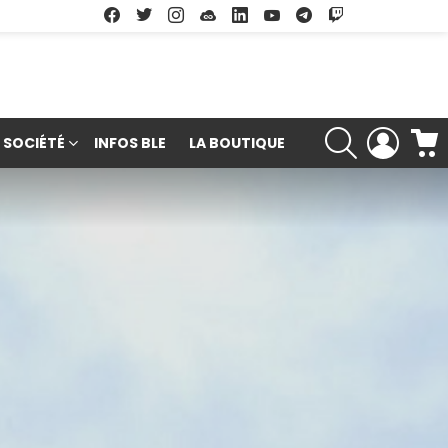
Facebook
Twitter
Instagram
Soundcloud
Linkedin
Youtube
Google Play
App Store
RECHERCHE
LOGIN
SOCIÉTÉ
INFOS BLE
LA BOUTIQUE