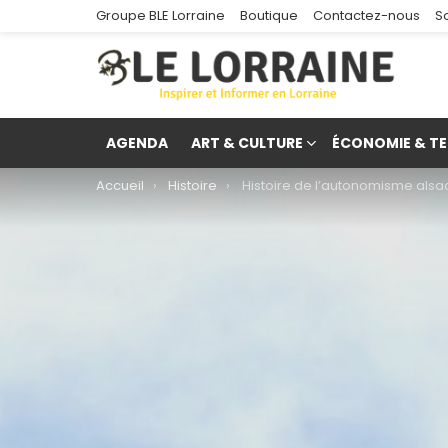
Groupe BLE Lorraine
Boutique
Contactez-nous
S
AGENDA
ART & CULTURE
ÉCONOMIE & TE
You are here:
Accueil
Histoire
Histoire de l’autonomisme alsacien-lorrain de 1918 
re