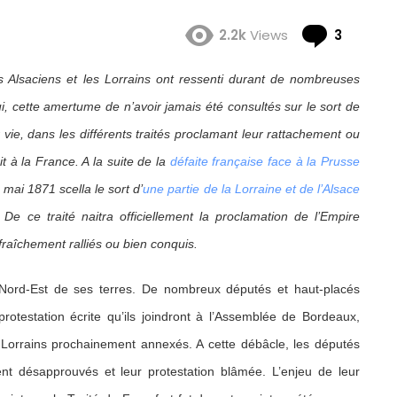
Comme
2.2k
Views
3
es Alsaciens et les Lorrains ont ressenti durant de nombreuses
i, cette amertume de n’avoir jamais été consultés sur le sort de
r vie, dans les différents traités proclamant leur rattachement ou
it à la France. A la suite de la
défaite française face à la Prusse
 mai 1871 scella le sort d’
une partie de la Lorraine et de l’Alsace
. De ce traité naitra officiellement la proclamation de l’Empire
fraîchement ralliés ou bien conquis.
 Nord-Est de ses terres. De nombreux députés et haut-placés
rotestation écrite qu’ils joindront à l’Assemblée de Bordeaux,
 Lorrains prochainement annexés. A cette débâcle, les députés
rent désapprouvés et leur protestation blâmée. L’enjeu de leur