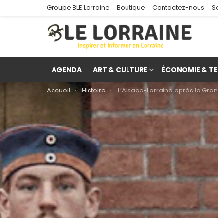
Groupe BLE Lorraine
Boutique
Contactez-nous
S
AGENDA
ART & CULTURE
ÉCONOMIE & TE
You are here:
Accueil
Histoire
L’Alsace-Lorraine après la Grande Guerre : réintégration ou ann
re