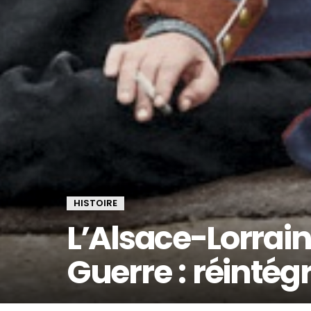
HISTOIRE
L’Alsace-Lorrai
Guerre : réintég