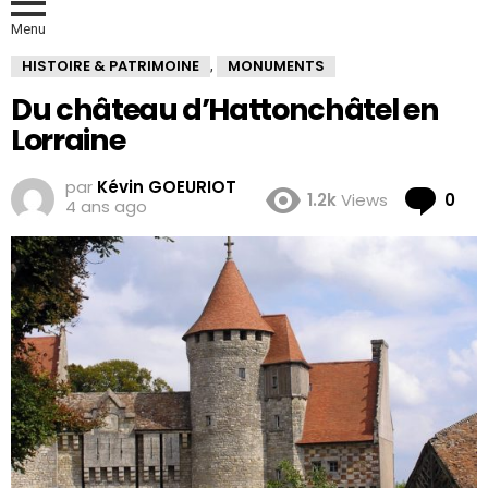
Menu
HISTOIRE & PATRIMOINE
MONUMENTS
,
Du château d’Hattonchâtel en
Lorraine
par
Kévin GOEURIOT
Co
1.2k
Views
0
4 ans ago