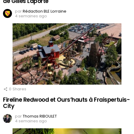
de Gilles Laporte
par
Rédaction BLE Lorraine
4 semaines ago
0
Shares
Fireline Redwood et Ours’hauts à Fraispertuis-
City
par
Thomas RIBOULET
4 semaines ago