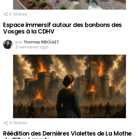
0
Shares
Espace immersif autour des bonbons des
Vosges à la CDHV
par
Thomas RIBOULET
3 semaines ago
0
Shares
Réédition des Dernières Violettes de La Mothe