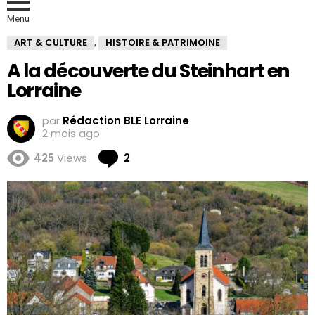
Menu
ART & CULTURE
HISTOIRE & PATRIMOINE
,
A la découverte du Steinhart en
Lorraine
par
Rédaction BLE Lorraine
2 mois ago
Comments
425
Views
2