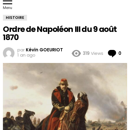
Menu
HISTOIRE
Ordre de Napoléon III du 9 août
1870
par
Kévin GOEURIOT
Co
319
Views
0
1 an ago