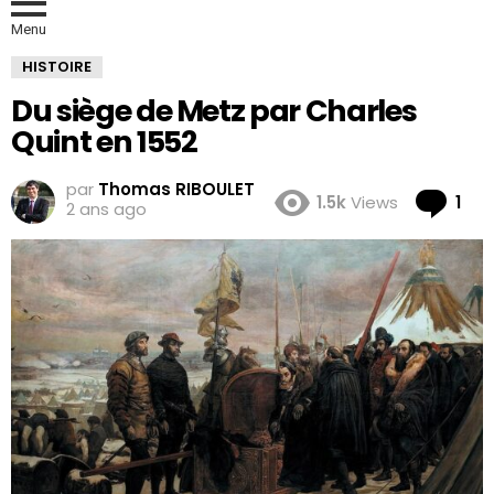
Menu
HISTOIRE
Du siège de Metz par Charles
Quint en 1552
par
Thomas RIBOULET
Co
1.5k
Views
1
2 ans ago