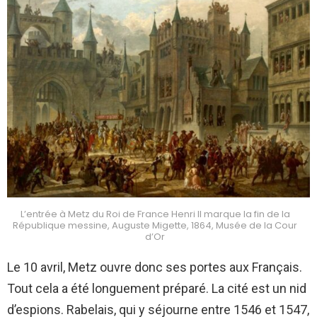
L’entrée à Metz du Roi de France Henri II marque la fin de la
République messine, Auguste Migette, 1864, Musée de la Cour
d’Or
Le 10 avril, Metz ouvre donc ses portes aux Français.
Tout cela a été longuement préparé. La cité est un nid
d’espions. Rabelais, qui y séjourne entre 1546 et 1547,