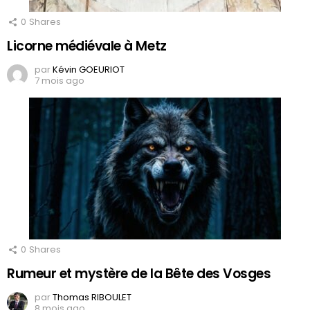
0
Shares
Licorne médiévale à Metz
par
Kévin GOEURIOT
7 mois ago
0
Shares
Rumeur et mystère de la Bête des Vosges
par
Thomas RIBOULET
8 mois ago