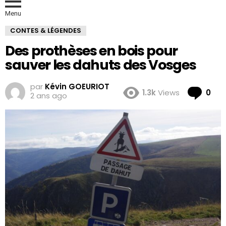
Menu
CONTES & LÉGENDES
Des prothèses en bois pour
sauver les dahuts des Vosges
par
Kévin GOEURIOT
Co
1.3k
Views
0
2 ans ago