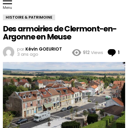
Menu
HISTOIRE & PATRIMOINE
Des armoiries de Clermont-en-
Argonne en Meuse
par
Kévin GOEURIOT
Co
912
Views
1
3 ans ago