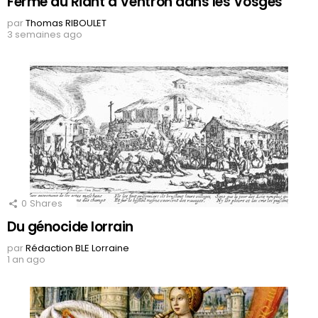
Ferme du Riant à Ventron dans les Vosges
par
Thomas RIBOULET
3 semaines ago
0
Shares
Du génocide lorrain
par
Rédaction BLE Lorraine
1 an ago