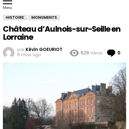
Menu
HISTOIRE
MONUMENTS
,
Château d’Aulnois-sur-Seille en
Lorraine
par
Kévin GOEURIOT
Co
629
Views
0
6 mois ago