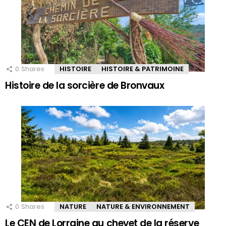
0
Shares
HISTOIRE
HISTOIRE & PATRIMOINE
Histoire de la sorcière de Bronvaux
0
Shares
NATURE
NATURE & ENVIRONNEMENT
Le CEN de Lorraine au chevet de la réserve