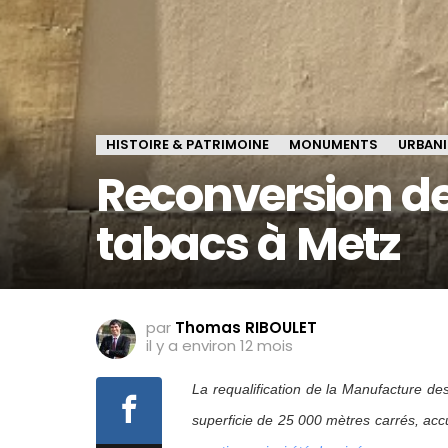
HISTOIRE & PATRIMOINE
MONUMENTS
URBAN
Reconversion de
tabacs à Metz
par
Thomas RIBOULET
il y a environ 12 mois
La requalification de la Manufacture des
superficie de 25 000 mètres carrés, accu