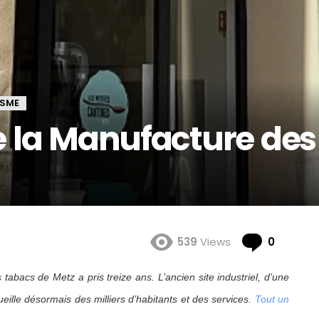
ISME
 la Manufacture des
Comme
539
Views
0
 tabacs de Metz a pris treize ans. L’ancien site industriel, d’une
eille désormais des milliers d’habitants et des services.
Tout un