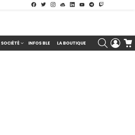
Facebook
Twitter
Instagram
Soundcloud
Linkedin
Youtube
Google Play
App Store
RECHERCHE
LOGIN
SOCIÉTÉ
INFOS BLE
LA BOUTIQUE