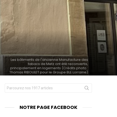
Les bâtiments de l'ancienne Manufacture des
tabacs de Metz ont été reconvertis,
principalement en logements (Crédits photo :
Thomas RIBOULET pour le Groupe BLE Lorraine)
Chercher
nts
pour
:
NOTRE PAGE FACEBOOK