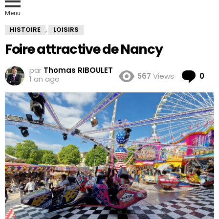
Menu
HISTOIRE
LOISIRS
,
Foire attractive de Nancy
par
Thomas RIBOULET
Co
567
Views
0
1 an ago