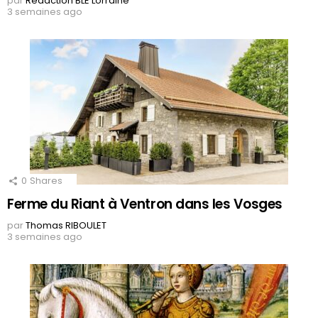
par
Rédaction BLE Lorraine
3 semaines ago
0
Shares
Ferme du Riant à Ventron dans les Vosges
par
Thomas RIBOULET
3 semaines ago