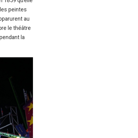
n 1859 qu’elle
les peintes
pparurent au
re le théâtre
 pendant la