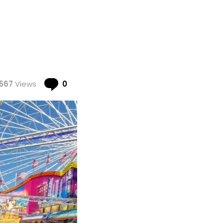
Comments
567
Views
0