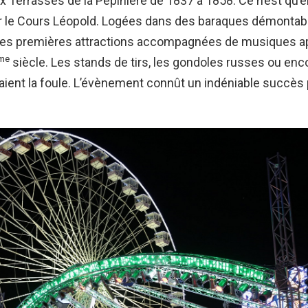
x Terrasses de la Pépinière de 1837 à 1858. Ce n’est qu’e
ur le Cours Léopold. Logées dans des baraques démontab
, les premières attractions accompagnées de musiques a
me
siècle. Les stands de tirs, les gondoles russes ou enco
ttiraient la foule. L’évènement connût un indéniable succès