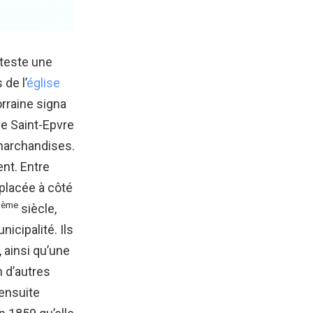
tteste une
 de l’
église
rraine signa
e Saint-Epvre
 marchandises.
nt. Entre
éplacée à côté
ème
I
siècle,
icipalité. Ils
 ainsi qu’une
n d’autres
 ensuite