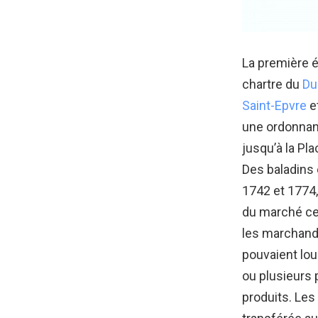
La première é
chartre du
Du
Saint-Epvre
et
une ordonnanc
jusqu’à la Pl
Des baladins
1742 et 1774, 
du marché cen
les marchands
pouvaient lou
ou plusieurs 
produits. Les