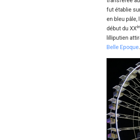
transférée au
fut établie s
en bleu pâle
è
début du XX
lilliputien a
Belle Epoque
.