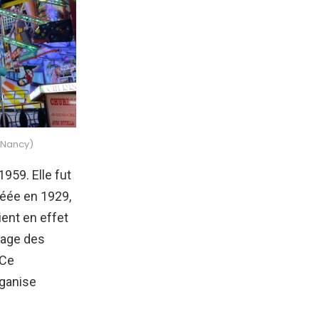
e Nancy)
1959. Elle fut
réée en 1929,
ient en effet
tage des
 Ce
rganise