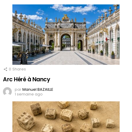
0
Shares
Arc Héré à Nancy
par
Manuel BAZAILLE
1 semaine ago