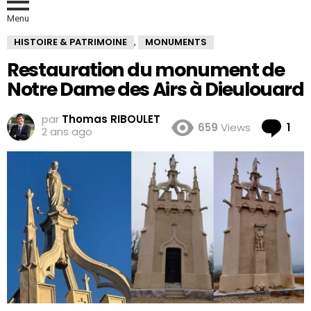
Menu
HISTOIRE & PATRIMOINE
MONUMENTS
,
Restauration du monument de
Notre Dame des Airs à Dieulouard
par
Thomas RIBOULET
Co
659
Views
1
2 ans ago