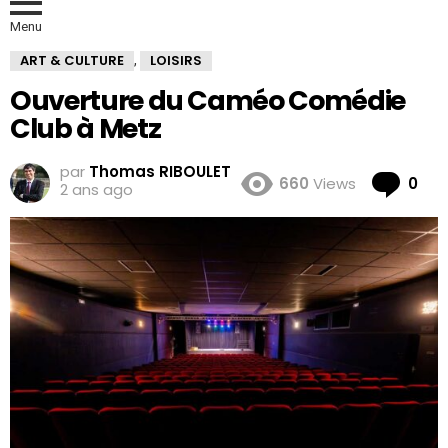
Menu
ART & CULTURE
LOISIRS
,
Ouverture du Caméo Comédie
Club à Metz
par
Thomas RIBOULET
Co
660
Views
0
2 ans ago