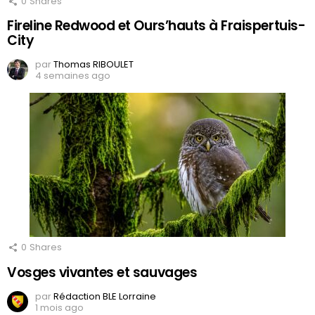
0
Shares
Fireline Redwood et Ours’hauts à Fraispertuis-
City
par
Thomas RIBOULET
4 semaines ago
0
Shares
Vosges vivantes et sauvages
par
Rédaction BLE Lorraine
1 mois ago