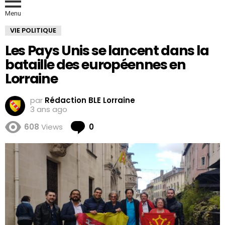
Menu
VIE POLITIQUE
Les Pays Unis se lancent dans la
bataille des européennes en
Lorraine
par
Rédaction BLE Lorraine
3 ans ago
Comments
608
Views
0