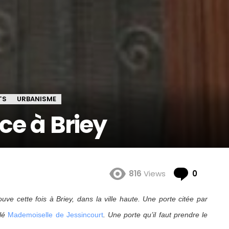
TS
URBANISME
ce à Briey
Comme
816
Views
0
ouve cette fois à Briey, dans la ville haute. Une porte citée par
ulé
Mademoiselle de Jessincourt
. Une porte qu’il faut prendre le