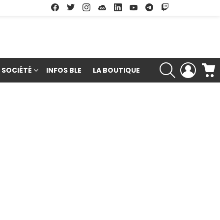
Facebook
Twitter
Instagram
Soundcloud
Linkedin
Youtube
Google Play
App Store
RECHERCHE
LOGIN
SOCIÉTÉ
INFOS BLE
LA BOUTIQUE