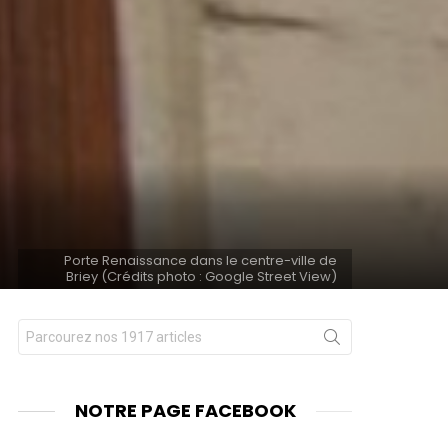
Porte Renaissance dans le centre-ville de
Briey (Crédits photo : Google Street View)
Chercher
nts
pour
:
NOTRE PAGE FACEBOOK