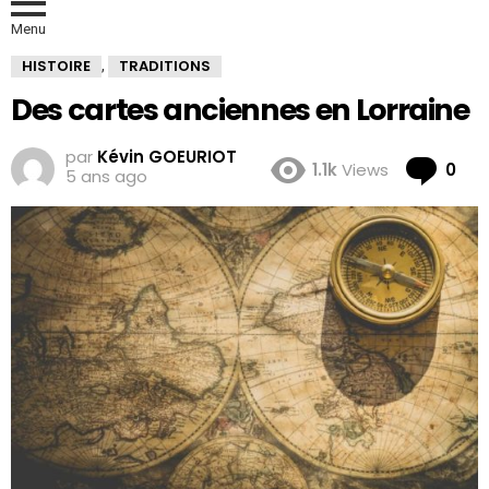
Menu
HISTOIRE
TRADITIONS
,
Des cartes anciennes en Lorraine
par
Kévin GOEURIOT
Co
1.1k
Views
0
5 ans ago