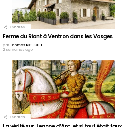
0
Shares
Ferme du Riant à Ventron dans les Vosges
par
Thomas RIBOULET
2 semaines ago
0
Shares
La vérité sur Jeanne d’Arc, et si tout était faux