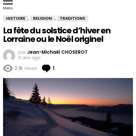
Menu
HISTOIRE
RELIGION
TRADITIONS
,
,
La fête du solstice d’hiver en
Lorraine ou le Noël originel
par
Jean-Michaël CHOSEROT
6 ans ago
Comment
2.1k
Views
1