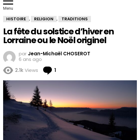
Menu
HISTOIRE
RELIGION
TRADITIONS
,
,
La fête du solstice d’hiver en
Lorraine ou le Noël originel
par
Jean-Michaël CHOSEROT
6 ans ago
Comment
2.1k
Views
1