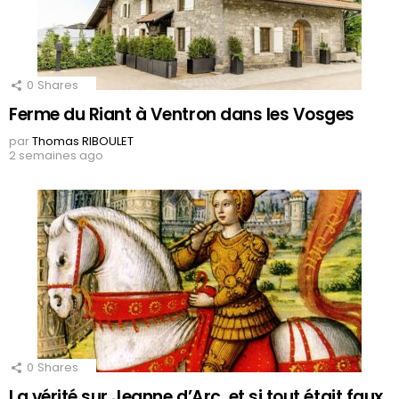
0
Shares
Ferme du Riant à Ventron dans les Vosges
par
Thomas RIBOULET
2 semaines ago
0
Shares
La vérité sur Jeanne d’Arc, et si tout était faux