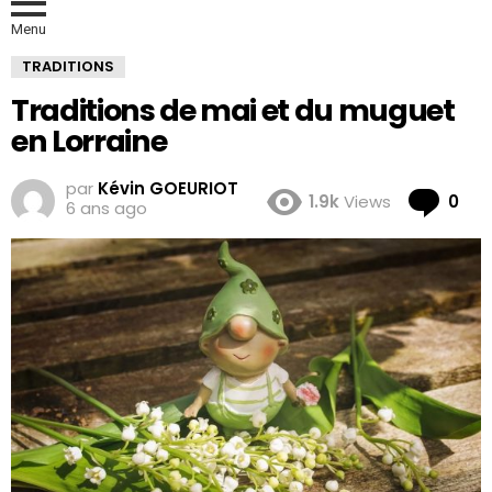
Menu
TRADITIONS
Traditions de mai et du muguet
en Lorraine
par
Kévin GOEURIOT
Co
1.9k
Views
0
6 ans ago