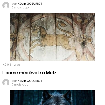
par
Kévin GOEURIOT
5 mois ago
0
Shares
Licorne médiévale à Metz
par
Kévin GOEURIOT
7 mois ago