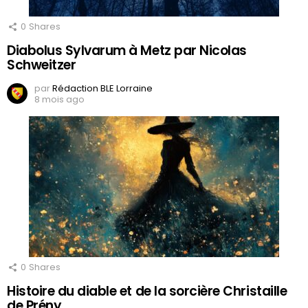
0
Shares
Diabolus Sylvarum à Metz par Nicolas
Schweitzer
par
Rédaction BLE Lorraine
8 mois ago
0
Shares
Histoire du diable et de la sorcière Christaille
de Prény