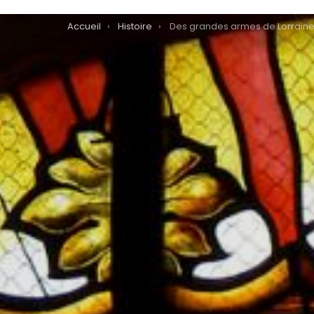
You are here:
Accueil
Histoire
Des grandes armes de Lorrain