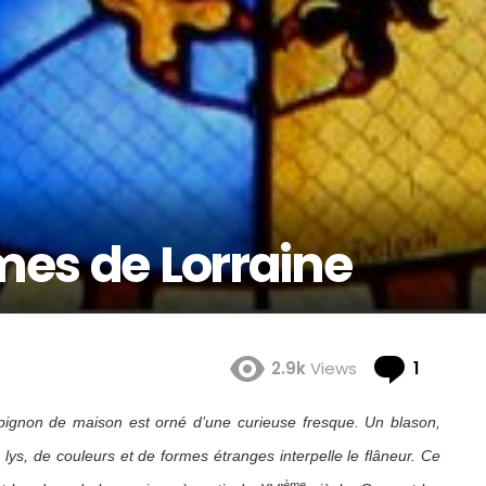
es de Lorraine
Comme
2.9k
Views
1
 pignon de maison est orné d’une curieuse fresque. Un blason,
e lys, de couleurs et de formes étranges interpelle le flâneur. Ce
ème