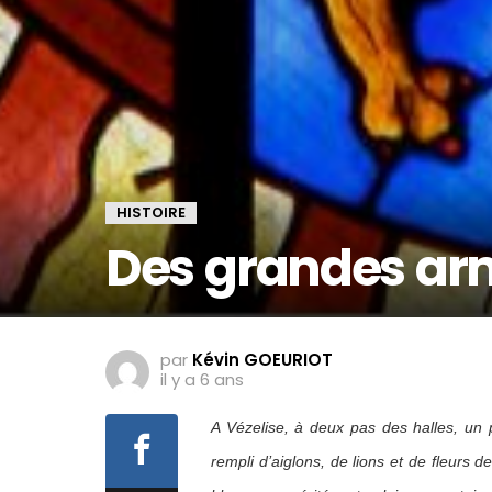
HISTOIRE
Des grandes arm
par
Kévin GOEURIOT
il y a 6 ans
A Vézelise, à deux pas des halles, un
rempli d’aiglons, de lions et de fleurs d