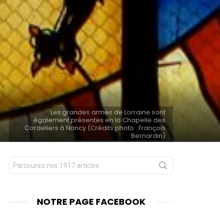
Les grandes armes de Lorraine sont
également présentes en la Chapelle des
Cordeliers à Nancy (Crédits photo : François
Bernardin)
Chercher
nt
pour
:
NOTRE PAGE FACEBOOK