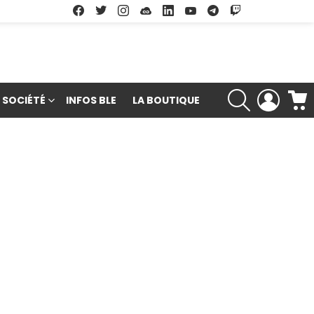
Facebook
Twitter
Instagram
Soundcloud
Linkedin
Youtube
Google Play
App Store
RECHERCHE
LOGIN
SOCIÉTÉ
INFOS BLE
LA BOUTIQUE