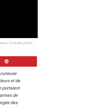
ancy (Crédits photo :
 curieuse
uleurs et de
e portaient
 armes de
argée des