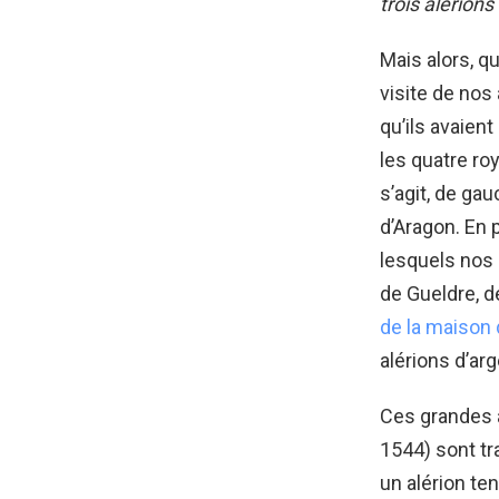
trois alérions
Mais alors, q
visite de nos 
qu’ils avaient
les quatre ro
s’agit, de ga
d’Aragon. En 
lesquels nos 
de Gueldre, d
de la maison 
alérions d’arg
Ces grandes a
1544) sont tr
un alérion te