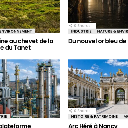
0
Shares
 ENVIRONNEMENT
INDUSTRIE
NATURE & ENV
ine au chevet de la
Du nouvel or bleu de 
le du Tanet
0
Shares
TRIE
HISTOIRE & PATRIMOINE
M
 plateforme
Arc Héré à Nancy