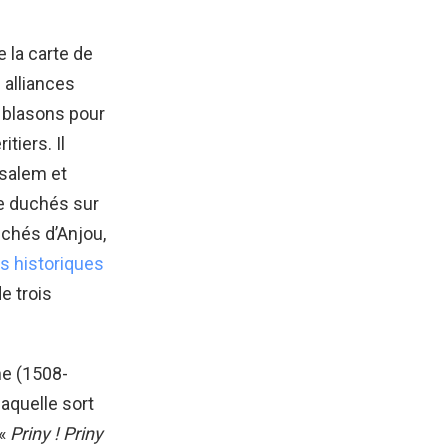
 la carte de
 alliances
e blasons pour
tiers. Il
usalem et
re duchés sur
uchés d’Anjou,
s historiques
e trois
ne (1508-
aquelle sort
 «
Priny ! Priny