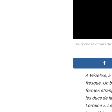
Les grandes armes de L
A Vézelise, à
fresque. Un bl
formes étrange
les ducs de la
Lorraine ». L