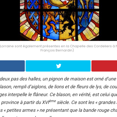
orraine sont également présentes en la Chapelle des Cordeliers à N
François Bernardin)
 deux pas des halles, un pignon de maison est orné d’une
ason, rempli d’aiglons, de lions et de fleurs de lys, de co
s interpelle le flâneur. Ce blason, en vérité, est celui qu
ème
 province à partir du XVI
siècle. Ce sont les « grandes
es « petites armes » ne présentant que la bande rouge ch