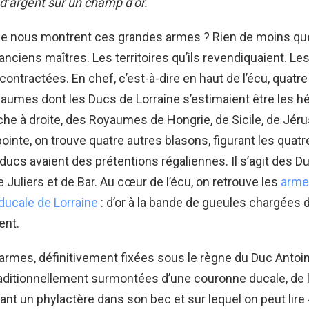
 d’argent sur un champ d’or.
ue nous montrent ces grandes armes ? Rien de moins que
anciens maîtres. Les territoires qu’ils revendiquaient. Les
 contractées. En chef, c’est-à-dire en haut de l’écu, quatr
yaumes dont les Ducs de Lorraine s’estimaient être les héri
uche à droite, des Royaumes de Hongrie, de Sicile, de Jér
pointe, on trouve quatre autres blasons, figurant les quat
ducs avaient des prétentions régaliennes. Il s’agit des D
e Juliers et de Bar. Au cœur de l’écu, on retrouve les
arme
ducale de Lorraine
: d’or à la bande de gueules chargées d
ent.
rmes, définitivement fixées sous le règne du Duc Antoi
aditionnellement surmontées d’une couronne ducale, de l
nant un phylactère dans son bec et sur lequel on peut lire