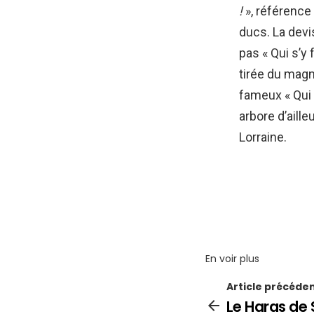
!
», référence
ducs. La devi
pas « Qui s’y 
tirée du magni
fameux « Qui s
arbore d’aill
Lorraine.
En voir plus
Article précéde
Le Haras de 