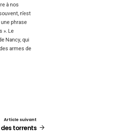
rre à nos
souvent, n’est
, une phrase
s ». Le
 de Nancy, qui
andes armes de
Article suivant
 des torrents