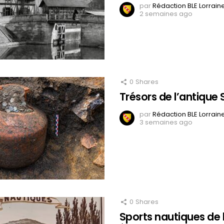
par
Rédaction BLE Lorrain
2 semaines ago
0
Shares
Trésors de l’antique
par
Rédaction BLE Lorrain
3 semaines ago
0
Shares
Sports nautiques de 