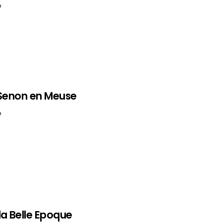
e
 Senon en Meuse
e
la Belle Epoque