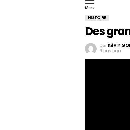
Menu
HISTOIRE
Des gran
par
Kévin GO
6 ans ago