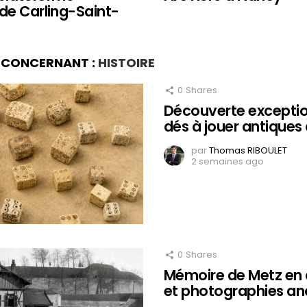
de Carling-Saint-
S CONCERNANT :
HISTOIRE
0
Shares
Découverte exceptio
dés à jouer antiques
par
Thomas RIBOULET
2 semaines ago
0
Shares
Mémoire de Metz en 
et photographies an