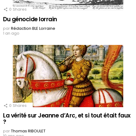
0
Shares
Du génocide lorrain
par
Rédaction BLE Lorraine
1 an ago
0
Shares
La vérité sur Jeanne d’Arc, et si tout était faux
?
par
Thomas RIBOULET
10 ans ago