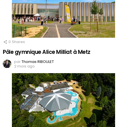
0
Shares
Pôle gymnique Alice Milliat à Metz
par
Thomas RIBOULET
2 mois ago