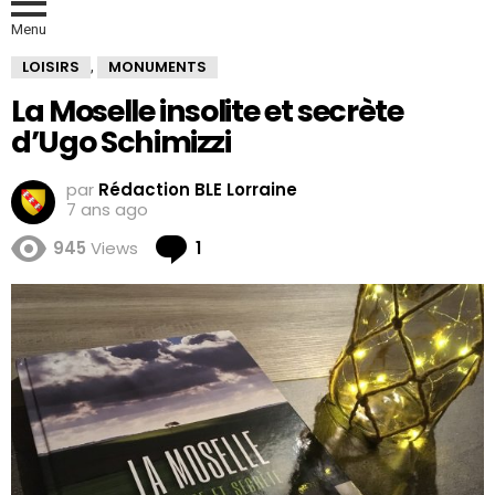
Menu
LOISIRS
MONUMENTS
,
La Moselle insolite et secrète
d’Ugo Schimizzi
par
Rédaction BLE Lorraine
7 ans ago
Comment
945
Views
1