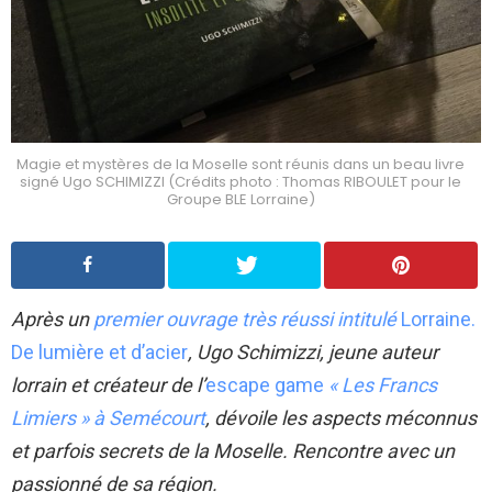
Magie et mystères de la Moselle sont réunis dans un beau livre
signé Ugo SCHIMIZZI (Crédits photo : Thomas RIBOULET pour le
Groupe BLE Lorraine)
Après un
premier ouvrage très réussi intitulé
Lorraine.
De lumière et d’acier
, Ugo Schimizzi, jeune auteur
lorrain et créateur de l’
escape game
« Les Francs
Limiers » à Semécourt
, dévoile les aspects méconnus
et parfois secrets de la Moselle. Rencontre avec un
passionné de sa région.