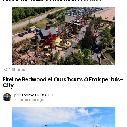
0
Shares
Fireline Redwood et Ours’hauts à Fraispertuis-
City
par
Thomas RIBOULET
4 semaines ago