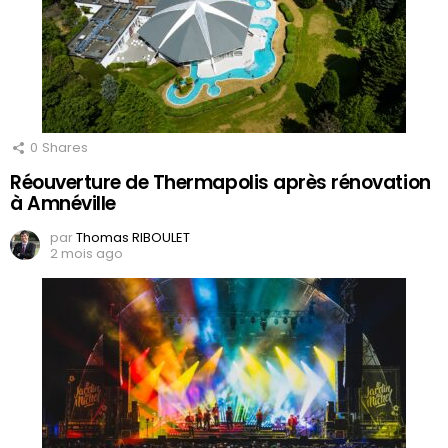
0
Shares
Réouverture de Thermapolis après rénovation
à Amnéville
par
Thomas RIBOULET
2 mois ago