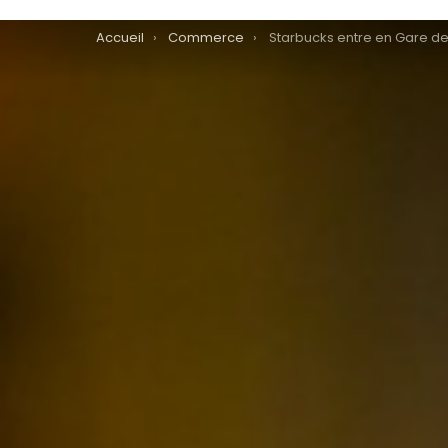
You are here:
Accueil
Commerce
Starbucks entre en Gare d