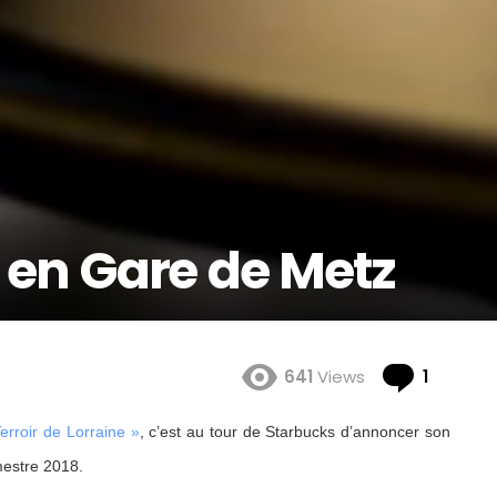
 en Gare de Metz
Comme
641
Views
1
erroir de Lorraine »
, c’est au tour de Starbucks d’annoncer son
mestre 2018.