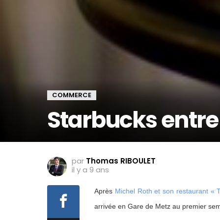
COMMERCE
Starbucks entre
par
Thomas RIBOULET
il y a 9 ans
Après
Michel Roth et son restaurant « T
arrivée en Gare de Metz au premier se