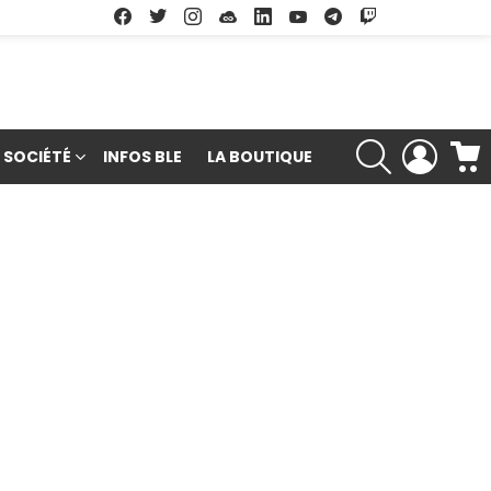
Facebook
Twitter
Instagram
Soundcloud
Linkedin
Youtube
Google Play
App Store
RECHERCHE
LOGIN
SOCIÉTÉ
INFOS BLE
LA BOUTIQUE