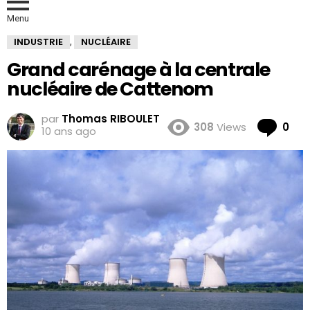
Menu
INDUSTRIE
NUCLÉAIRE
,
Grand carénage à la centrale
nucléaire de Cattenom
par
Thomas RIBOULET
Co
308
Views
0
10 ans ago