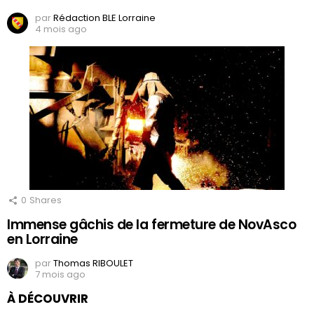
par
Rédaction BLE Lorraine
4 mois ago
0
Shares
Immense gâchis de la fermeture de NovAsco
en Lorraine
par
Thomas RIBOULET
7 mois ago
À DÉCOUVRIR