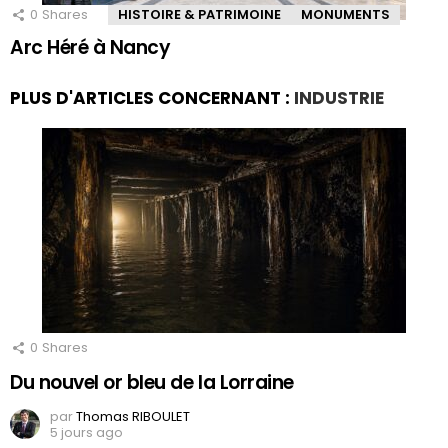
0
Shares
HISTOIRE & PATRIMOINE
MONUMENTS
Arc Héré à Nancy
PLUS D'ARTICLES CONCERNANT :
INDUSTRIE
0
Shares
Du nouvel or bleu de la Lorraine
par
Thomas RIBOULET
5 jours ago