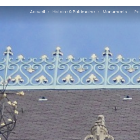
You are here:
Accueil
Histoire & Patrimoine
Monuments
Por