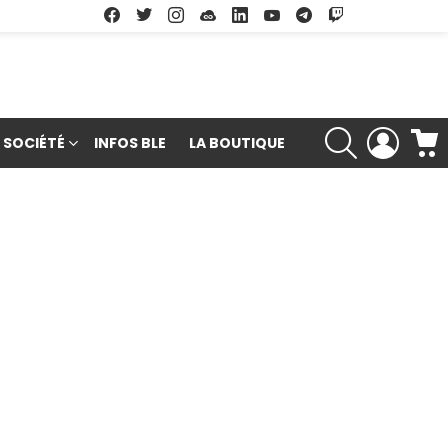
Facebook
Twitter
Instagram
Soundcloud
Linkedin
Youtube
Google Play
App Store
RECHERCHE
LOGIN
SOCIÉTÉ
INFOS BLE
LA BOUTIQUE