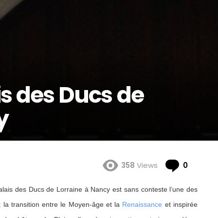
is des Ducs de
y
Comme
358
Views
0
alais des Ducs de Lorraine à Nancy est sans conteste l’une des
t la transition entre le Moyen-âge et la
Renaissance
et inspirée