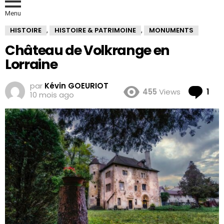
Menu
HISTOIRE
HISTOIRE & PATRIMOINE
MONUMENTS
,
,
Château de Volkrange en
Lorraine
par
Kévin GOEURIOT
Co
455
Views
1
10 mois ago