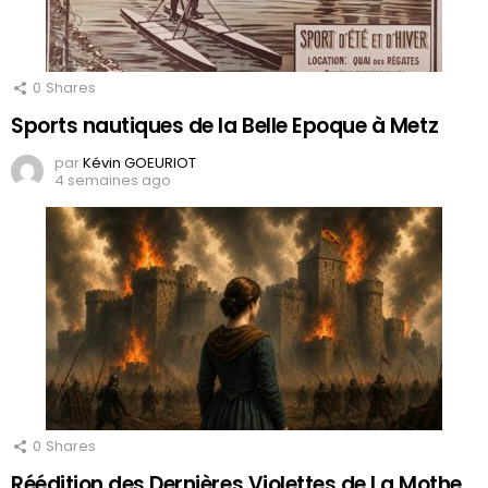
0
Shares
Sports nautiques de la Belle Epoque à Metz
par
Kévin GOEURIOT
4 semaines ago
0
Shares
Réédition des Dernières Violettes de La Mothe