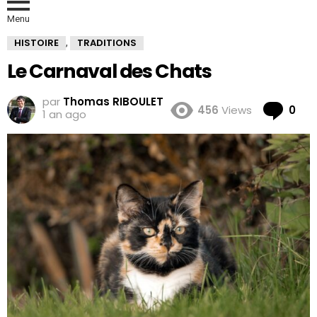
Menu
HISTOIRE
TRADITIONS
,
Le Carnaval des Chats
par
Thomas RIBOULET
Co
456
Views
0
1 an ago