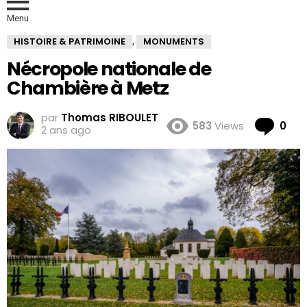
Menu
HISTOIRE & PATRIMOINE
MONUMENTS
,
Nécropole nationale de
Chambière à Metz
par
Thomas RIBOULET
Co
583
Views
0
2 ans ago