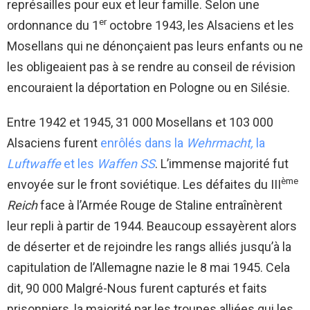
représailles pour eux et leur famille. Selon une
er
ordonnance du 1
octobre 1943, les Alsaciens et les
Mosellans qui ne dénonçaient pas leurs enfants ou ne
les obligeaient pas à se rendre au conseil de révision
encouraient la déportation en Pologne ou en Silésie.
Entre 1942 et 1945, 31 000 Mosellans et 103 000
Alsaciens furent
enrôlés dans la
Wehrmacht,
la
Luftwaffe
et les
Waffen SS
. L’immense majorité fut
ème
envoyée sur le front soviétique. Les défaites du III
Reich
face à l’Armée Rouge de Staline entraînèrent
leur repli à partir de 1944. Beaucoup essayèrent alors
de déserter et de rejoindre les rangs alliés jusqu’à la
capitulation de l’Allemagne nazie le 8 mai 1945. Cela
dit, 90 000 Malgré-Nous furent capturés et faits
prisonniers, la majorité par les troupes alliées qui les