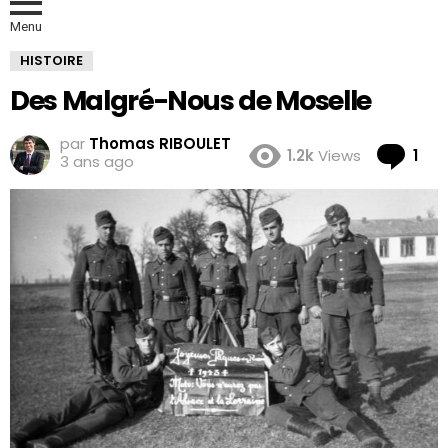
Menu
HISTOIRE
Des Malgré-Nous de Moselle
par
Thomas RIBOULET
Co
1.2k
Views
1
3 ans ago