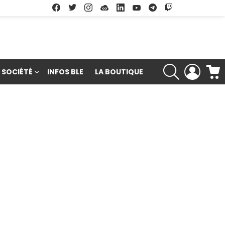
Facebook
Twitter
Instagram
Soundcloud
Linkedin
Youtube
Google Play
App Store
RECHERCHE
LOGIN
SOCIÉTÉ
INFOS BLE
LA BOUTIQUE