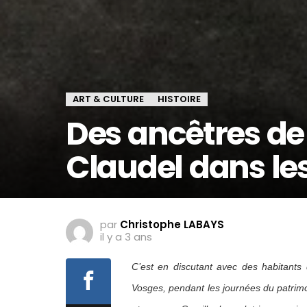
ART & CULTURE
HISTOIRE
Des ancêtres de 
Claudel dans le
par
Christophe LABAYS
il y a 3 ans
C’est en discutant avec des habitants
Vosges, pendant les journées du patrimoi