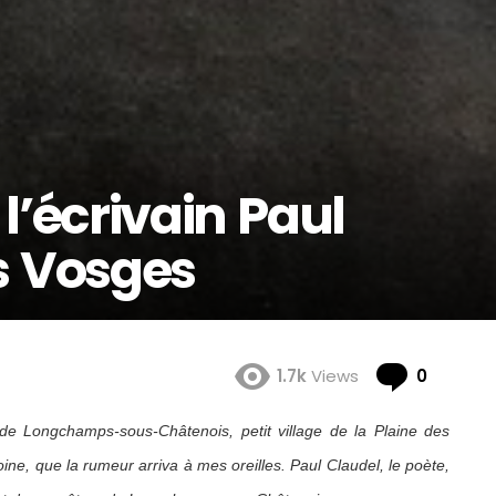
l’écrivain Paul
s Vosges
Comme
1.7k
Views
0
 de Longchamps-sous-Châtenois, petit village de la Plaine des
ne, que la rumeur arriva à mes oreilles. Paul Claudel, le poète,