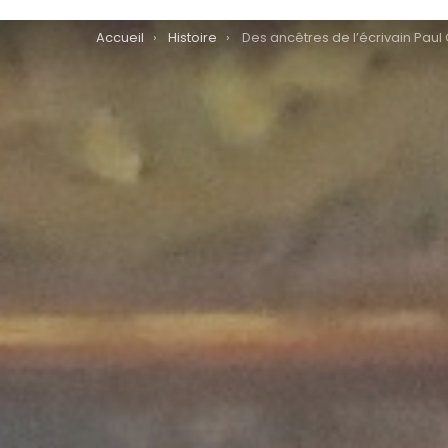
You are here:
Accueil
Histoire
Des ancêtres de l’écrivain Paul Claudel dans les