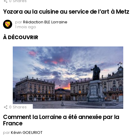
0
Shares
Yozora ou la cuisine au service de l’art à Metz
par
Rédaction BLE Lorraine
1 mois ago
À DÉCOUVRIR
0
Shares
Comment la Lorraine a été annexée par la
France
par
Kévin GOEURIOT