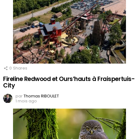
0
Shares
Fireline Redwood et Ours’hauts à Fraispertuis-
City
par
Thomas RIBOULET
1 mois ago