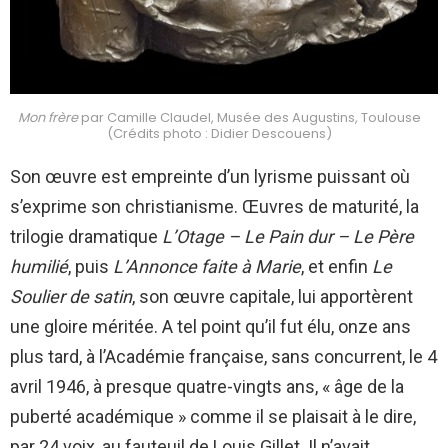
Mon frère
par Camille Claudel, Musée des Augustins, Toulouse
(Crédits photo : Didier Descouens)
Son œuvre est empreinte d’un lyrisme puissant où
s’exprime son christianisme. Œuvres de maturité, la
trilogie dramatique
L’Otage – Le Pain dur – Le Père
humilié
, puis
L’Annonce faite à Marie
, et enfin
Le
Soulier de satin
, son œuvre capitale, lui apportèrent
une gloire méritée. A tel point qu’il fut élu, onze ans
plus tard, à l’Académie française, sans concurrent, le 4
avril 1946, à presque quatre-vingts ans, « âge de la
puberté académique » comme il se plaisait à le dire,
par 24 voix, au fauteuil de Louis Gillet. Il n’avait