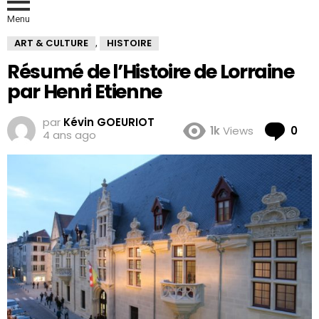
Menu
ART & CULTURE
HISTOIRE
,
Résumé de l’Histoire de Lorraine
par Henri Etienne
par
Kévin GOEURIOT
Co
1k
Views
0
4 ans ago