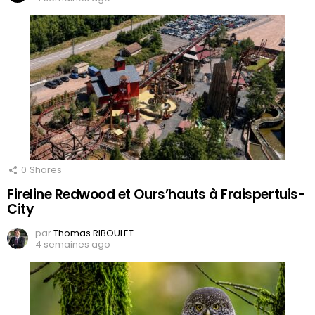
0
Shares
Fireline Redwood et Ours’hauts à Fraispertuis-
City
par
Thomas RIBOULET
4 semaines ago