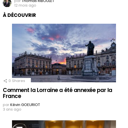
par
Thomas RIBOULET
12 mois ago
À DÉCOUVRIR
0
Shares
Comment la Lorraine a été annexée par la
France
par
Kévin GOEURIOT
3 ans ago