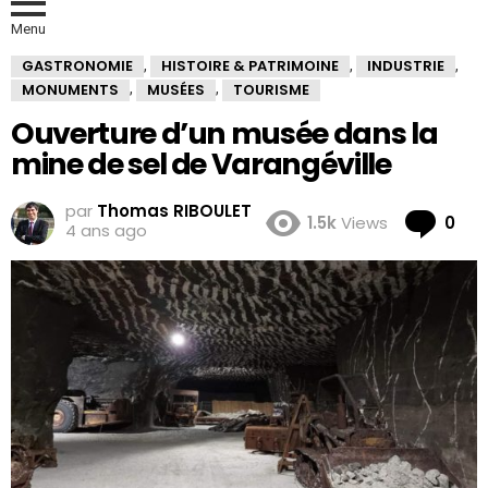
Menu
GASTRONOMIE
HISTOIRE & PATRIMOINE
INDUSTRIE
,
,
,
MONUMENTS
MUSÉES
TOURISME
,
,
Ouverture d’un musée dans la
mine de sel de Varangéville
par
Thomas RIBOULET
Co
1.5k
Views
0
4 ans ago