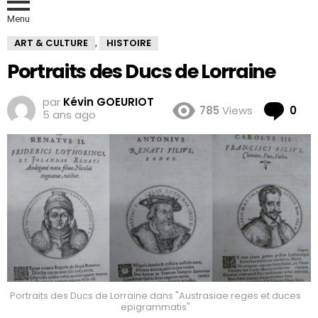
Menu
ART & CULTURE
HISTOIRE
,
Portraits des Ducs de Lorraine
par
Kévin GOEURIOT
Co
785
Views
0
5 ans ago
Portraits des Ducs de Lorraine dans "Austrasiae reges et duces
epigrammatis"