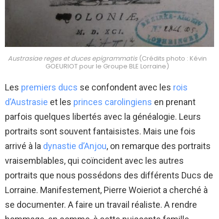
Austrasiae reges et duces epigrammatis
(Crédits photo : Kévin
GOEURIOT pour le Groupe BLE Lorraine)
Les
premiers ducs
se confondent avec les
rois
d’Austrasie
et les
princes carolingiens
en prenant
parfois quelques libertés avec la généalogie. Leurs
portraits sont souvent fantaisistes. Mais une fois
arrivé à la
dynastie d’Anjou
, on remarque des portraits
vraisemblables, qui coïncident avec les autres
portraits que nous possédons des différents Ducs de
Lorraine. Manifestement, Pierre Woieriot a cherché à
se documenter. A faire un travail réaliste. A rendre