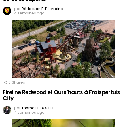
par
Rédaction BLE Lorraine
4 semaines ago
0
Shares
Fireline Redwood et Ours’hauts à Fraispertuis-
City
par
Thomas RIBOULET
4 semaines ago