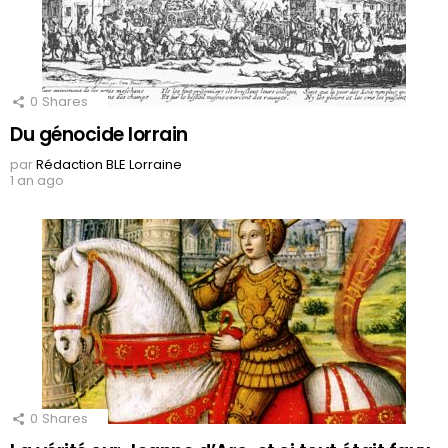
0
Shares
Du génocide lorrain
par
Rédaction BLE Lorraine
1 an ago
0
Shares