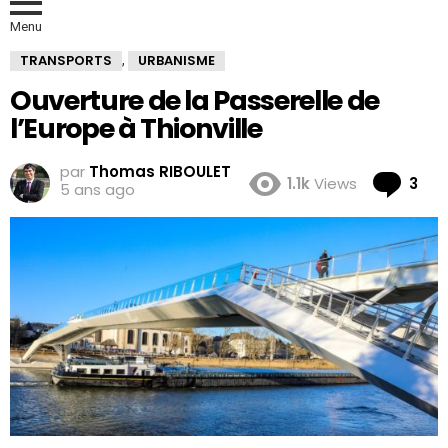
Menu
TRANSPORTS
URBANISME
,
Ouverture de la Passerelle de
l’Europe à Thionville
par
Thomas RIBOULET
Co
1.1k
Views
3
5 ans ago