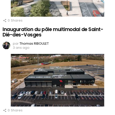
0
Shares
Inauguration du pôle multimodal de Saint-
Dié-des-Vosges
par
Thomas RIBOULET
3 ans ago
0
Shares