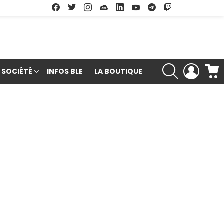
Facebook
Twitter
Instagram
Soundcloud
Linkedin
Youtube
Google Play
App Store
RECHERCHE
LOGIN
SOCIÉTÉ
INFOS BLE
LA BOUTIQUE