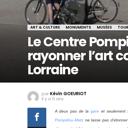
ART & CULTURE
MONUMENTS
MUSÉES
TOUR
Le Centre Pompi
rayonner l’art 
Lorraine
par
Kévin GOEURIOT
il y a 5 ans
A deux pas de la
gare
et seulement
Pompidou-Metz
ne lasse pas d’étonner