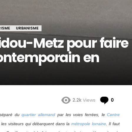
ISME
URBANISME
dou-Metz pour faire
contemporain en
Comme
2.2k
Views
0
 séparé du
quartier allemand
par les voies ferrées, le
Centre
 les visiteurs qui débarquent dans la
métropole lorraine
. Il faut