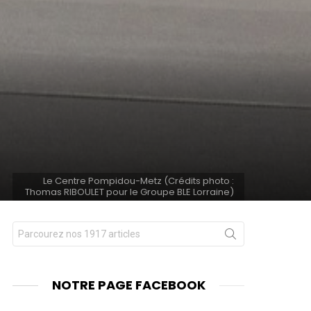
Le Centre Pompidou-Metz (Crédits photo :
Thomas RIBOULET pour le Groupe BLE Lorraine)
Chercher
nts
pour
:
NOTRE PAGE FACEBOOK