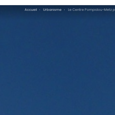
You are here:
Accueil
Urbanisme
Le Centre Pompidou-Metz pour faire rayonner l’art contempor