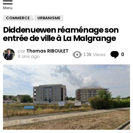
Menu
COMMERCE
URBANISME
,
Diddenuewen réaménage son
entrée de ville à La Malgrange
par
Thomas RIBOULET
Co
1.3k
Views
0
6 ans ago