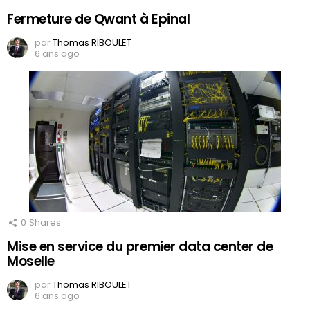
Fermeture de Qwant à Epinal
par
Thomas RIBOULET
6 ans ago
0
Shares
Mise en service du premier data center de
Moselle
par
Thomas RIBOULET
6 ans ago