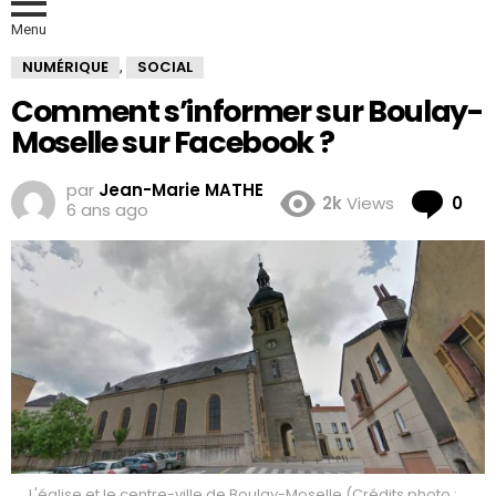
Menu
NUMÉRIQUE
SOCIAL
,
Comment s’informer sur Boulay-
Moselle sur Facebook ?
par
Jean-Marie MATHE
Co
2k
Views
0
6 ans ago
L'église et le centre-ville de Boulay-Moselle (Crédits photo :