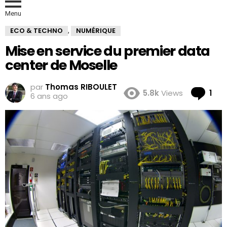
Menu
ECO & TECHNO
NUMÉRIQUE
,
Mise en service du premier data
center de Moselle
par
Thomas RIBOULET
Co
5.8k
Views
1
6 ans ago