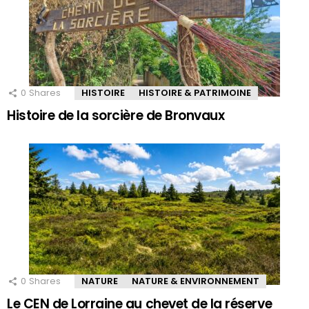
0
Shares
HISTOIRE
HISTOIRE & PATRIMOINE
Histoire de la sorcière de Bronvaux
0
Shares
NATURE
NATURE & ENVIRONNEMENT
Le CEN de Lorraine au chevet de la réserve