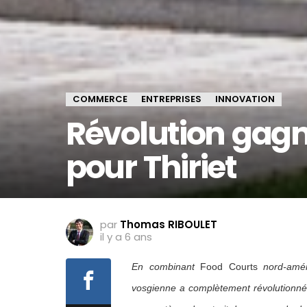
COMMERCE
ENTREPRISES
INNOVATION
Révolution gagn
pour Thiriet
par
Thomas RIBOULET
il y a 6 ans
En combinant
Food Courts
nord-améri
vosgienne a complètement révolutionné 