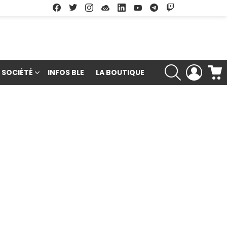
Facebook
Twitter
Instagram
Soundcloud
Linkedin
Youtube
Google Play
App Store
RECHERCHE
LOGIN
SOCIÉTÉ
INFOS BLE
LA BOUTIQUE